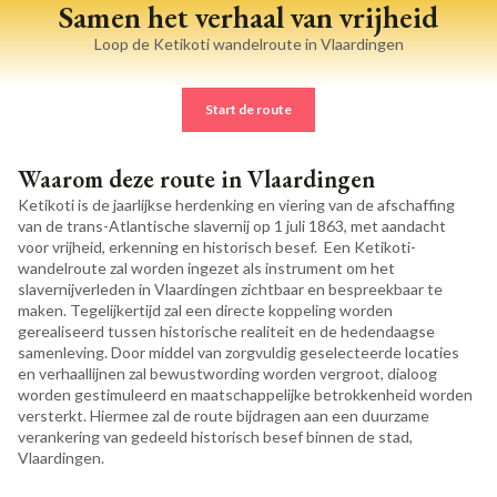
Samen het verhaal van vrijheid
Loop de Ketikoti wandelroute in Vlaardingen
Start de route
Waarom deze route in Vlaardingen
Ketikoti is de jaarlijkse herdenking en viering van de afschaffing
van de trans-Atlantische slavernij op 1 juli 1863, met aandacht
voor vrijheid, erkenning en historisch besef. Een Ketikoti-
wandelroute zal worden ingezet als instrument om het
slavernijverleden in Vlaardingen zichtbaar en bespreekbaar te
maken. Tegelijkertijd zal een directe koppeling worden
gerealiseerd tussen historische realiteit en de hedendaagse
samenleving. Door middel van zorgvuldig geselecteerde locaties
en verhaallijnen zal bewustwording worden vergroot, dialoog
worden gestimuleerd en maatschappelijke betrokkenheid worden
versterkt. Hiermee zal de route bijdragen aan een duurzame
verankering van gedeeld historisch besef binnen de stad,
Vlaardingen.